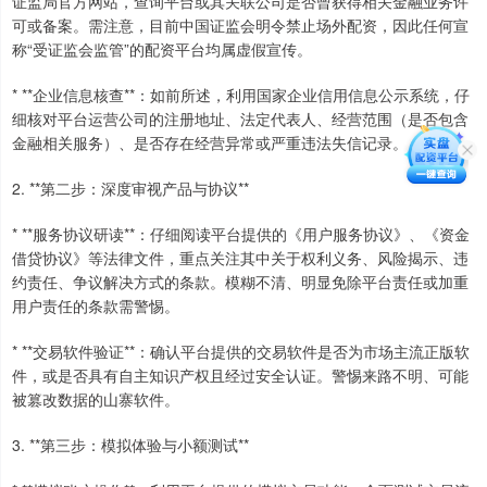
证监局官方网站，查询平台或其关联公司是否曾获得相关金融业务许
可或备案。需注意，目前中国证监会明令禁止场外配资，因此任何宣
称“受证监会监管”的配资平台均属虚假宣传。
* **企业信息核查**：如前所述，利用国家企业信用信息公示系统，仔
细核对平台运营公司的注册地址、法定代表人、经营范围（是否包含
金融相关服务）、是否存在经营异常或严重违法失信记录。
2. **第二步：深度审视产品与协议**
* **服务协议研读**：仔细阅读平台提供的《用户服务协议》、《资金
借贷协议》等法律文件，重点关注其中关于权利义务、风险揭示、违
约责任、争议解决方式的条款。模糊不清、明显免除平台责任或加重
用户责任的条款需警惕。
* **交易软件验证**：确认平台提供的交易软件是否为市场主流正版软
件，或是否具有自主知识产权且经过安全认证。警惕来路不明、可能
被篡改数据的山寨软件。
3. **第三步：模拟体验与小额测试**