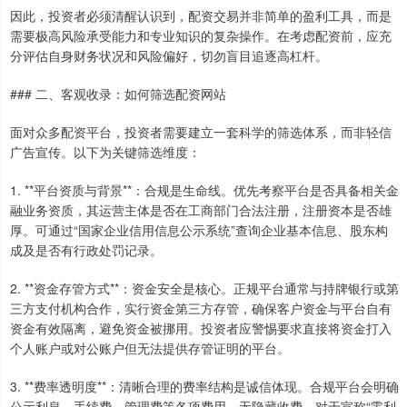
因此，投资者必须清醒认识到，配资交易并非简单的盈利工具，而是
需要极高风险承受能力和专业知识的复杂操作。在考虑配资前，应充
分评估自身财务状况和风险偏好，切勿盲目追逐高杠杆。
### 二、客观收录：如何筛选配资网站
面对众多配资平台，投资者需要建立一套科学的筛选体系，而非轻信
广告宣传。以下为关键筛选维度：
1. **平台资质与背景**：合规是生命线。优先考察平台是否具备相关金
融业务资质，其运营主体是否在工商部门合法注册，注册资本是否雄
厚。可通过“国家企业信用信息公示系统”查询企业基本信息、股东构
成及是否有行政处罚记录。
2. **资金存管方式**：资金安全是核心。正规平台通常与持牌银行或第
三方支付机构合作，实行资金第三方存管，确保客户资金与平台自有
资金有效隔离，避免资金被挪用。投资者应警惕要求直接将资金打入
个人账户或对公账户但无法提供存管证明的平台。
3. **费率透明度**：清晰合理的费率结构是诚信体现。合规平台会明确
公示利息、手续费、管理费等各项费用，无隐藏收费。对于宣称“零利