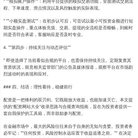
* **模拟账户操作**：利用平台提供的模拟交易功能，全面测试交易流
程、下单速度、滑点情况以及风控触发的实际表现。
* **小额实盘测试**：在初步认可后，可尝试以最小可投资金额进行短
期实盘操作，重点体验充值、交易、提现的全流程是否顺畅，到账时
间是否符合承诺，客服响应是否及时专业。
4. **第四步：持续关注与动态评估**
* 即使选择了当前看似合规的平台，也需保持持续关注。定期复查其
资质状况，留意相关监管部门的公告及媒体报道，观察平台在市场剧
烈波动时的表现和应对。
### 四、结语：理性看待，稳健前行
配资是一把锋利的双刃剑。它既能放大收益，也能加速灭亡。本文提
供的“配资网站大全”收录思路与合规查询指南，旨在为投资者提供一
套自我保护的工具箱，而非鼓励参与配资。
在金融市场中，最大的风险往往来自于自身的无知与贪婪。投资者务
必牢记：**任何投资，风险控制永远应置于收益追逐之前。** 在决定