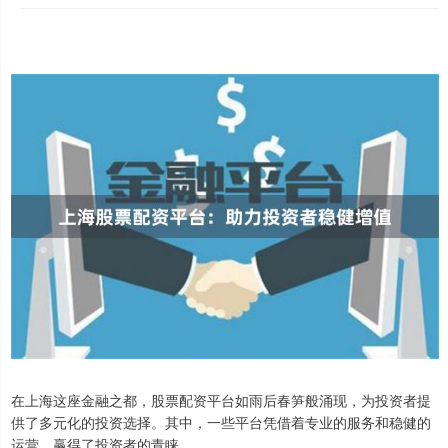
在上海这座金融之都，股票配资平台如雨后春笋般涌现，为投资者提
供了多元化的投资选择。其中，一些平台凭借着专业的服务和稳健的
运营，赢得了投资者的青睐。