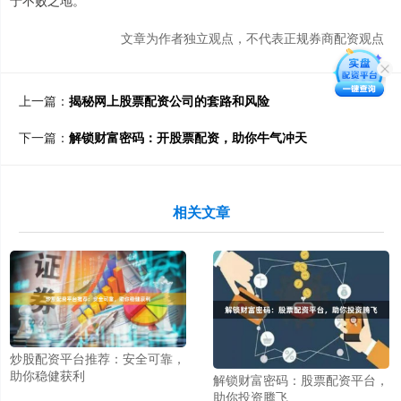
于不败之地。
文章为作者独立观点，不代表正规券商配资观点
上一篇：
揭秘网上股票配资公司的套路和风险
下一篇：
解锁财富密码：开股票配资，助你牛气冲天
相关文章
炒股配资平台推荐：安全可靠，
助你稳健获利
解锁财富密码：股票配资平台，
助你投资腾飞