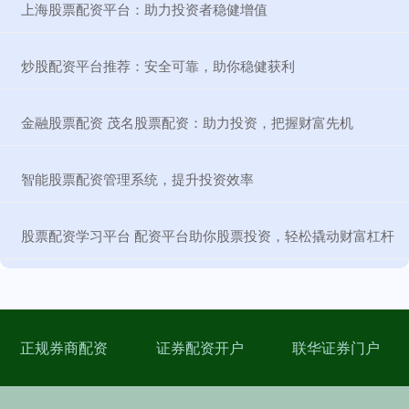
​上海股票配资平台：助力投资者稳健增值
​炒股配资平台推荐：安全可靠，助你稳健获利
​金融股票配资 茂名股票配资：助力投资，把握财富先机
​智能股票配资管理系统，提升投资效率
​股票配资学习平台 配资平台助你股票投资，轻松撬动财富杠杆
正规券商配资
证券配资开户
联华证券门户