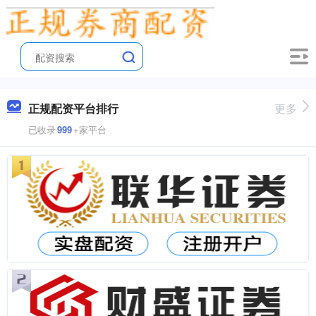
正规配资平台排行
更多
已收录
999
+家平台