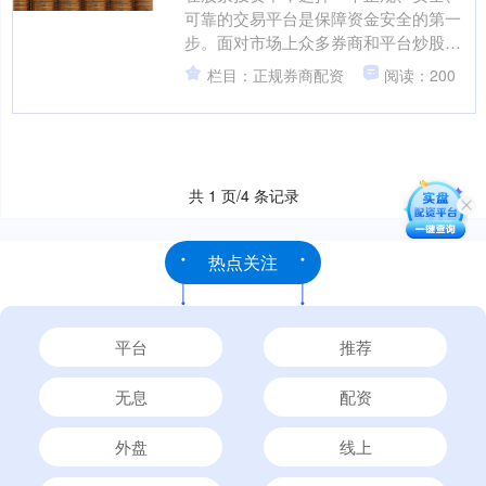
可靠的交易平台是保障资金安全的第一
步。面对市场上众多券商和平台炒股配
资最新，投资者往往难以辨别。本文将
栏目：正规券商配资
阅读：200
为您推荐几家经过监管认证....
共 1 页/4 条记录
热点关注
平台
推荐
无息
配资
外盘
线上