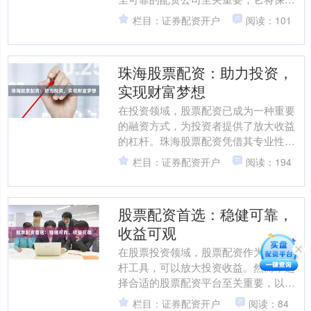
您的资金安全和收益最大化。 配资必选
栏目：证券配资开户
阅读：101
配资，拥有以下优势： ....
珠海股票配资：助力投资，
实现财富梦想
在投资领域，股票配资已成为一种重要
的融资方式，为投资者提供了放大收益
的杠杆。珠海股票配资凭借其专业性、
安全性，为投资者提供了可靠的投资平
栏目：证券配资开户
阅读：194
台。 珠海股票配资公司拥....
股票配资首选：稳健可靠，
收益可观
在股票投资领域，股票配资作为一种杠
杆工具，可以放大投资收益。然而，选
择合适的股票配资平台至关重要，以确
保投资的安全性和收益性。 **稳健可靠**
栏目：证券配资开户
阅读：84