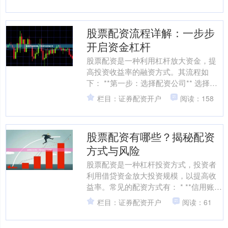
首选的股票配资....
股票配资流程详解：一步步
开启资金杠杆
股票配资是一种利用杠杆放大资金，提
高投资收益率的融资方式。其流程如
下： **第一步：选择配资公司** 选择一
家信誉良好、监管合规的配资公司至关
栏目：证券配资开户
阅读：158
重要。了解其资质、....
股票配资有哪些？揭秘配资
方式与风险
股票配资是一种杠杆投资方式，投资者
利用借贷资金放大投资规模，以提高收
益率。常见的配资方式有： * **信用账
户：**券商提供信用额度，投资者可借用
栏目：证券配资开户
阅读：61
资金买入股票。....