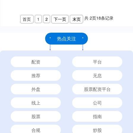
共
2
页
18
条记录
首页
1
2
下一页
末页
热点关注
配资
平台
推荐
无息
外盘
股票配资平台
线上
公司
股票
指南
合规
炒股