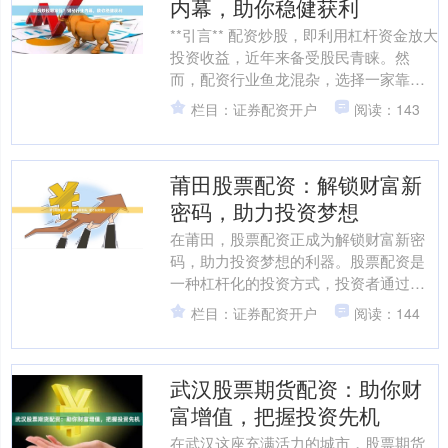
内幕，助你稳健获利
**引言** 配资炒股，即利用杠杆资金放大
投资收益，近年来备受股民青睐。然
而，配资行业鱼龙混杂，选择一家靠谱
的配资公司至关重要。本文将揭秘配资
栏目：证券配资开户
阅读：143
行业内幕，助你稳健....
莆田股票配资：解锁财富新
密码，助力投资梦想
在莆田，股票配资正成为解锁财富新密
码，助力投资梦想的利器。股票配资是
一种杠杆化的投资方式，投资者通过向
配资公司借入资金，放大自己的投资本
栏目：证券配资开户
阅读：144
金，从而获得更高的收益。....
武汉股票期货配资：助你财
富增值，把握投资先机
在武汉这座充满活力的城市，股票期货