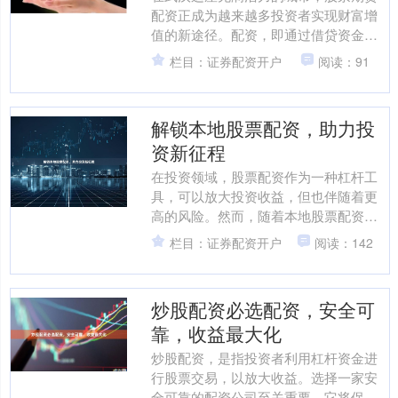
配资正成为越来越多投资者实现财富增
值的新途径。配资，即通过借贷资金放
大投资本金，可以有效提升投资收益。
栏目：证券配资开户
阅读：91
武汉股票期货配资平台众....
解锁本地股票配资，助力投
资新征程
在投资领域，股票配资作为一种杠杆工
具，可以放大投资收益，但也伴随着更
高的风险。然而，随着本地股票配资的
兴起，投资者有了更多选择，既能享受
栏目：证券配资开户
阅读：142
杠杆带来的收益，又能有效....
炒股配资必选配资，安全可
靠，收益最大化
炒股配资，是指投资者利用杠杆资金进
行股票交易，以放大收益。选择一家安
全可靠的配资公司至关重要，它将保障