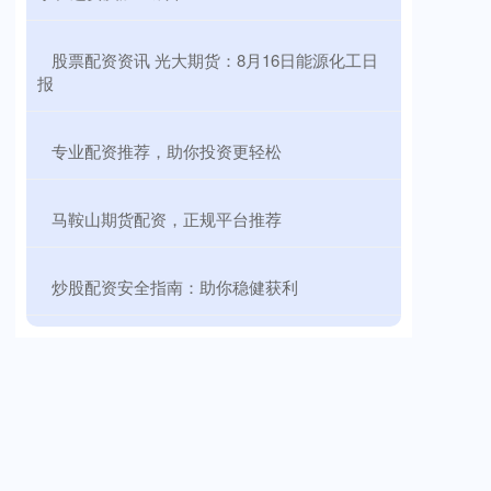
​股票配资资讯 光大期货：8月16日能源化工日
报
​专业配资推荐，助你投资更轻松
​马鞍山期货配资，正规平台推荐
​炒股配资安全指南：助你稳健获利