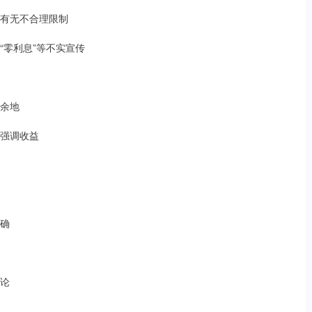
，有无不合理限制
惕“零利息”等不实宣传
有余地
只强调收益
准确
评论