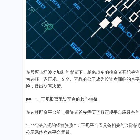
在股票市场波动加剧的背景下，越来越多的投资者开始关注
何选择一家正规、安全、可靠的公司成为投资者面临的首要
险，做出明智决策。
## 一、正规股票配资平台的核心特征
在选择配资平台前，投资者首先需要了解正规平台应具备的
1. **合法合规的经营资质**：正规平台应具备相关的金
公示系统查询平台背景。