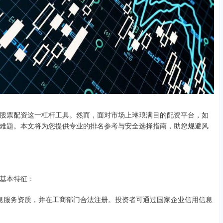
股票配资这一杠杆工具。然而，面对市场上琳琅满目的配资平台，如
难题。本文将为您提供专业的排名参考与安全选择指南，助您规避风
基本特征：
融信息服务资质，并在工商部门合法注册。投资者可通过国家企业信用信息