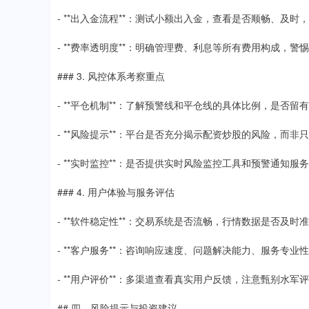
- **出入金流程**：测试小额出入金，查看是否顺畅、及时
- **费率透明度**：明确管理费、利息等所有费用构成，警
### 3. 风控体系考察重点
- **平仓机制**：了解预警线和平仓线的具体比例，是否留
- **风险提示**：平台是否充分揭示配资炒股的风险，而非
- **实时监控**：是否提供实时风险监控工具和预警通知服务
### 4. 用户体验与服务评估
- **软件稳定性**：交易系统是否流畅，行情数据是否及时
- **客户服务**：咨询响应速度、问题解决能力、服务专业性
- **用户评价**：多渠道查看真实用户反馈，注意甄别水军
## 四、风险提示与投资建议