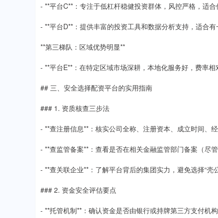
- **平台C**：专注于低杠杆稳健投资群体，风控严格，适
- **平台D**：提供丰富的投资工具和数据分析支持，适合
**第三梯队：区域优势明显**
- **平台E**：在特定区域市场深耕，本地化服务好，费率
## 三、安全选择配资平台的实用指南
### 1. 资质核查三步法
- **查注册信息**：核实公司全称、注册资本、成立时间、
- **查监管备案**：查看是否在相关金融监管部门备案
- **查关联企业**：了解平台背后的集团实力，避免选择“壳
### 2. 资金安全评估要点
- **托管机制**：确认资金是否由银行或持牌第三方支付机