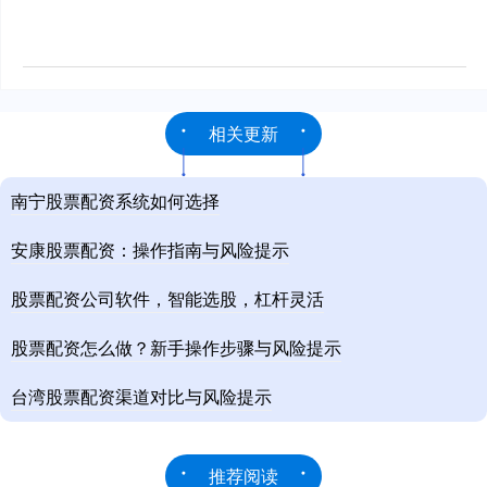
相关更新
南宁股票配资系统如何选择
安康股票配资：操作指南与风险提示
股票配资公司软件，智能选股，杠杆灵活
股票配资怎么做？新手操作步骤与风险提示
台湾股票配资渠道对比与风险提示
推荐阅读