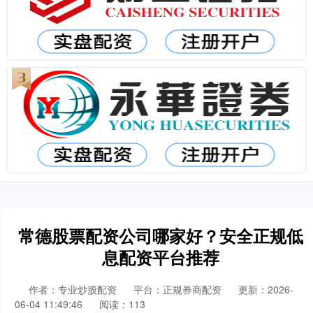
常德股票配资公司哪家好？安全正规低
息配资平台推荐
作者：专业炒股配资
平台：正规券商配资
更新：2026-
06-04 11:49:46
阅读：113