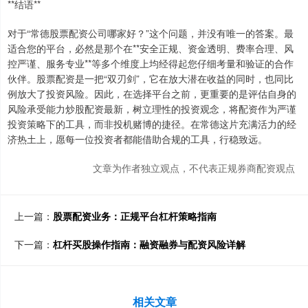
**结语**
对于“常德股票配资公司哪家好？”这个问题，并没有唯一的答案。最
适合您的平台，必然是那个在**安全正规、资金透明、费率合理、风
控严谨、服务专业**等多个维度上均经得起您仔细考量和验证的合作
伙伴。股票配资是一把“双刃剑”，它在放大潜在收益的同时，也同比
例放大了投资风险。因此，在选择平台之前，更重要的是评估自身的
风险承受能力炒股配资最新，树立理性的投资观念，将配资作为严谨
投资策略下的工具，而非投机赌博的捷径。在常德这片充满活力的经
济热土上，愿每一位投资者都能借助合规的工具，行稳致远。
文章为作者独立观点，不代表正规券商配资观点
上一篇：
股票配资业务：正规平台杠杆策略指南
下一篇：
杠杆买股操作指南：融资融券与配资风险详解
相关文章