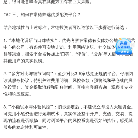
息，很可能意味着其在其他方面存在巨大风险。
### 三、如何在常德筛选优质配资平台？
结合地域性与上述标准，常德投资者可以遵循以下步骤进行筛选：
1. **本地化调研与口碑核实**：优先考察在常德有实体办公地点或运营
中心的公司，有条件可实地走访。利用网络论坛、社交媒体、金融社
群等渠道，搜索平台名称加上“口碑”、“评价”、“投诉”等关键词，查看
其他用户的真实反馈。
2. **多方对比与细节问询**：至少对比3-5家感觉正规的平台。仔细阅
读其服务协议，特别关注费用明细、风控条款（预警线和平仓线的具
体设置）、资金提取流程和到账时间。直接向客服咨询，观察其专业
性和响应速度。
3. **小额试水与体验风控**：初步选定后，不建议立即投入大额资金。
可先用小笔资金进行短期试水，真实体验整个开户、充值、交易、提
现的流程是否顺畅，同时测试平台的风控系统是否如约执行，感受其
服务的稳定性和可靠性。