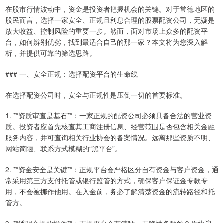
在股市行情波动中，资金是投资者把握机会的关键。对于常德地区的
股民而言，选择一家安全、正规且利息合理的股票配资公司，无疑是
放大收益、控制风险的重要一步。然而，面对市场上众多的配资平
台，如何辨别优劣，找到最适合自己的那一家？本文将为您深入解
析，并提供可靠的筛选思路。
### 一、安全正规：选择配资平台的生命线
在选择配资公司时，安全与正规性是压倒一切的首要标准。
1. **资质审查是基石**：一家正规的配资公司必须具备合法的营业资
质。投资者应首先核查其工商注册信息、经营范围是否包含相关金融
服务内容，并可查询相关行业协会的备案情况。远离那些资质不明、
网站简陋、联系方式模糊的“黑平台”。
2. **资金安全是关键**：正规平台会严格区分自有资金与客户资金，通
常采用第三方支付托管或银行监管的方式，确保客户保证金专款专
用，不会被挪作他用。在入金前，务必了解清楚资金的流转路径和托
管方。
3. **透明合规的操作**：正规平台会有清晰、无隐性条款的合作协议，