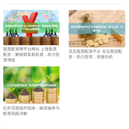
股票配资网平台网址 上海股票
吴忠股票配资平台 东北期货配
配资：解锁财富新机遇，助力投
资：助力投资，把握先机
资增值
杠杆买股操作指南：融资融券与
配资风险详解