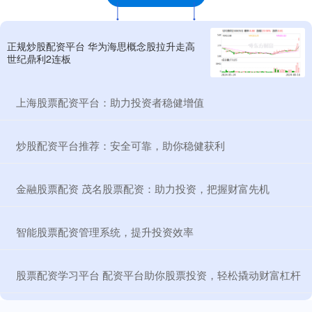
正规炒股配资平台 华为海思概念股拉升走高
世纪鼎利2连板
​上海股票配资平台：助力投资者稳健增值
​炒股配资平台推荐：安全可靠，助你稳健获利
​金融股票配资 茂名股票配资：助力投资，把握财富先机
​智能股票配资管理系统，提升投资效率
​股票配资学习平台 配资平台助你股票投资，轻松撬动财富杠杆