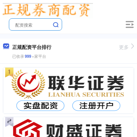
正规配资平台排行
更多
已收录
999
+家平台