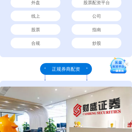
外盘
股票配资平台
线上
公司
股票
指南
合规
炒股
正规券商配资