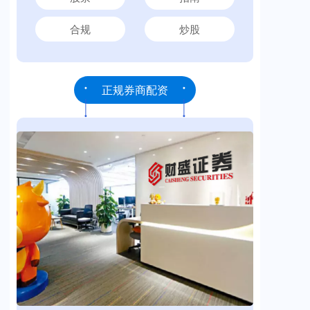
合规
炒股
正规券商配资