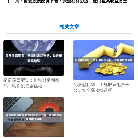
下一篇：
财云股票配资平台：安全杠杆炒股，低门槛高收益首选
相关文章
福辰股票配资：解锁财富新密
配资盈利网：正规股票配资平
码，助你投资更轻松
台，安全高收益选择