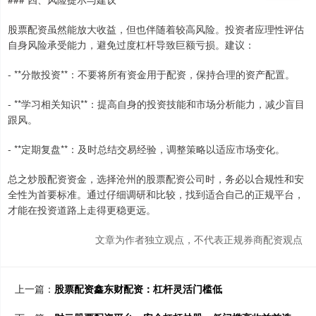
股票配资虽然能放大收益，但也伴随着较高风险。投资者应理性评估
自身风险承受能力，避免过度杠杆导致巨额亏损。建议：
- **分散投资**：不要将所有资金用于配资，保持合理的资产配置。
- **学习相关知识**：提高自身的投资技能和市场分析能力，减少盲目
跟风。
- **定期复盘**：及时总结交易经验，调整策略以适应市场变化。
总之炒股配资资金，选择沧州的股票配资公司时，务必以合规性和安
全性为首要标准。通过仔细调研和比较，找到适合自己的正规平台，
才能在投资道路上走得更稳更远。
文章为作者独立观点，不代表正规券商配资观点
上一篇：
股票配资鑫东财配资：杠杆灵活门槛低