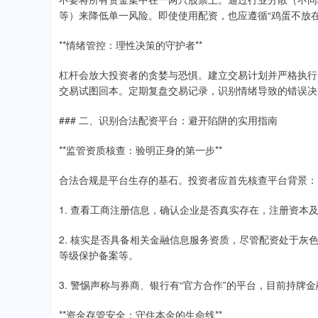
等）来降低单一风险。即使使用配资，也应遵循“鸡蛋不放
**情绪管控：理性决策的守护者**
杠杆会放大投资者的贪婪与恐惧。建立交易计划并严格执行
交易试图回本。定期复盘交易记录，识别情绪导致的错误决
### 二、识别合法配资平台：避开陷阱的实用指南
**监管资质核查：验明正身的第一步**
合法合规是平台生存的基石。投资者应首先核查平台背景：
1. 查看工商注册信息，确认企业是否真实存在，注册资本
2. 核实是否具备相关金融信息服务资质，尽管配资处于灰
等级保护备案等。
3. 警惕声称与券商、银行有“官方合作”的平台，目前持牌
**资金存管安全：守住本金的生命线**