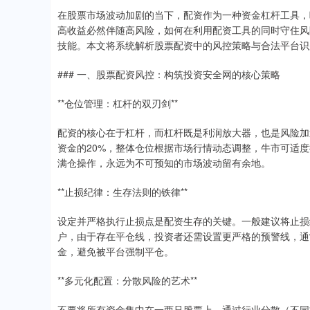
在股票市场波动加剧的当下，配资作为一种资金杠杆工具，
高收益必然伴随高风险，如何在利用配资工具的同时守住风
技能。本文将系统解析股票配资中的风控策略与合法平台识
### 一、股票配资风控：构筑投资安全网的核心策略
**仓位管理：杠杆的双刃剑**
配资的核心在于杠杆，而杠杆既是利润放大器，也是风险加
资金的20%，整体仓位根据市场行情动态调整，牛市可适度提
满仓操作，永远为不可预知的市场波动留有余地。
**止损纪律：生存法则的铁律**
设定并严格执行止损点是配资生存的关键。一般建议将止损
户，由于存在平仓线，投资者还需设置更严格的预警线，通
金，避免被平台强制平仓。
**多元化配置：分散风险的艺术**
不要将所有资金集中在一两只股票上。通过行业分散（不同