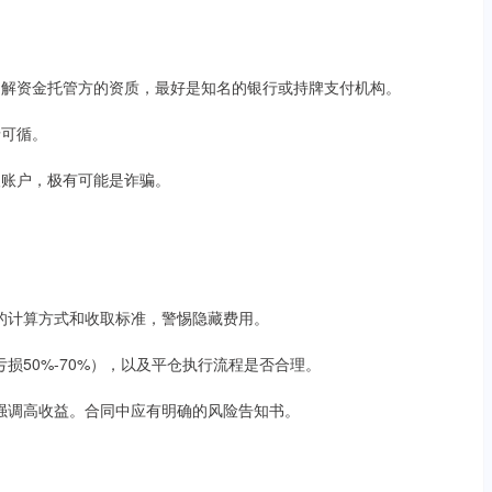
了解资金托管方的资质，最好是知名的银行或持牌支付机构。
录可循。
人账户，极有可能是诈骗。
费用的计算方式和收取标准，警惕隐藏费用。
亏损50%-70%），以及平仓执行流程是否合理。
一味强调高收益。合同中应有明确的风险告知书。